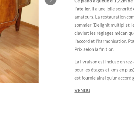
Ce piano à queue d'1,72m de f
l'atelier.
Il a une jolie sonorité
amateurs. La restauration com
sommier (Delignit multiplis); 
clavier; les réglages mécanique 
l'accord et l'harmonisation. Po
Prix selon la finition.
La livraison est incluse en r
pour les étages et kms en plus
est fournie ainsi qu'un accord g
VENDU