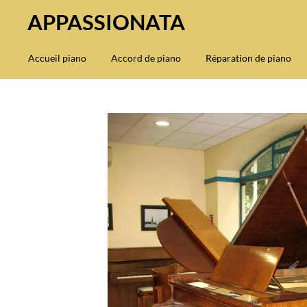
APPASSIONATA
Passer
au
contenu
Accueil piano
Accord de piano
Réparation de piano
principal