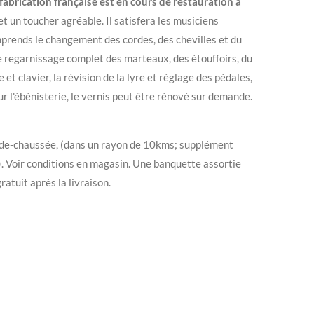
abrication française est en cours de restauration à
 et un toucher agréable. Il satisfera les musiciens
prends le changement des cordes, des chevilles et du
le regarnissage complet des marteaux, des étouffoirs, du
et clavier, la révision de la lyre et réglage des pédales,
ur l'ébénisterie, le vernis peut être rénové sur demande.
ez-de-chaussée, (dans un rayon de 10kms; supplément
). Voir conditions en magasin. Une banquette assortie
ratuit après la livraison.